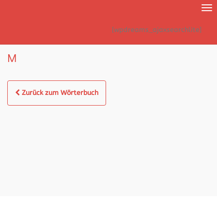
Nav
ei
[wpdreams_ajaxsearchlite]
M
Zurück zum Wörterbuch