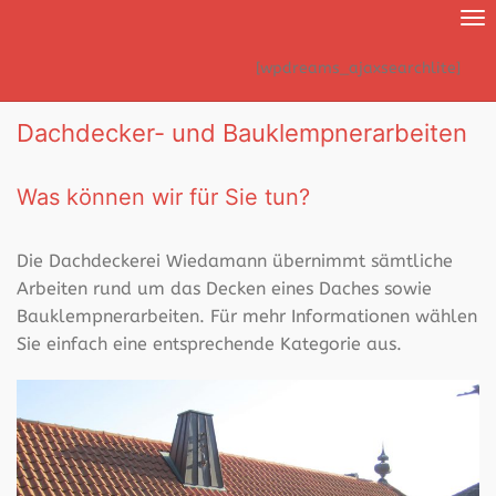
Nav
ei
[wpdreams_ajaxsearchlite]
Dachdecker- und Bauklempnerarbeiten
Was können wir für Sie tun?
Die Dachdeckerei Wiedamann übernimmt sämtliche
Arbeiten rund um das Decken eines Daches sowie
Bauklempnerarbeiten. Für mehr Informationen wählen
Sie einfach eine entsprechende Kategorie aus.